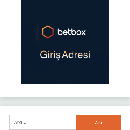
Arama: